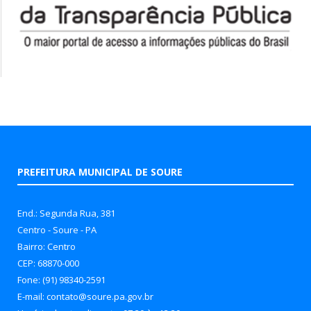
PREFEITURA MUNICIPAL DE SOURE
End.: Segunda Rua, 381
Centro - Soure - PA
Bairro: Centro
CEP: 68870-000
Fone: (91) 98340-2591
E-mail: contato@soure.pa.gov.br