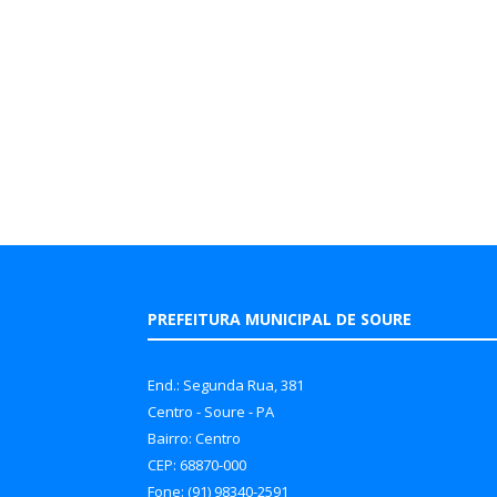
PREFEITURA MUNICIPAL DE SOURE
End.: Segunda Rua, 381
Centro - Soure - PA
Bairro: Centro
CEP: 68870-000
Fone: (91) 98340-2591