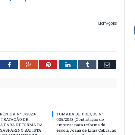
LICITAÇÕES
tter
Facebook
Google+
Pinterest
LinkedIn
Tumblr
Email
ÊNCIA Nº 3/2023-
TOMADA DE PREÇOS Nº
NTRATAÇÃO DE
005/2023 (Contratação de
A PARA REFORMA DA
empresa para reforma da
GASPARINO BATISTA
escola Joana de Lima Cabral no