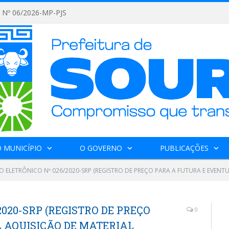
Nº 06/2026-MP-PJS
 MUNICÍPIO
O GOVERNO
PUBLICAÇÕES
O ELETRÔNICO Nº 026/2020-SRP (REGISTRO DE PREÇO PARA A FUTURA E EVENT
020-SRP (REGISTRO DE PREÇO
0
 AQUISIÇÃO DE MATERIAL