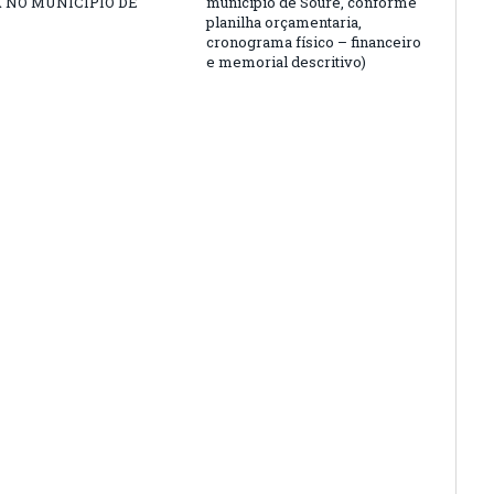
A NO MUNICIPIO DE
município de Soure, conforme
planilha orçamentaria,
cronograma físico – financeiro
e memorial descritivo)