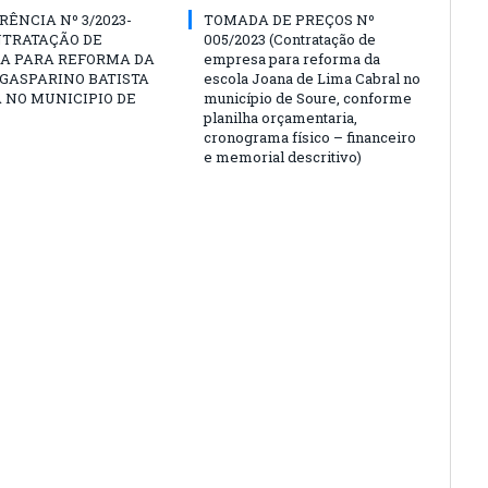
ÊNCIA Nº 3/2023-
TOMADA DE PREÇOS Nº
NTRATAÇÃO DE
005/2023 (Contratação de
A PARA REFORMA DA
empresa para reforma da
GASPARINO BATISTA
escola Joana de Lima Cabral no
A NO MUNICIPIO DE
município de Soure, conforme
planilha orçamentaria,
cronograma físico – financeiro
e memorial descritivo)