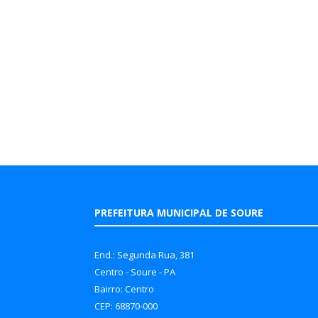
PREFEITURA MUNICIPAL DE SOURE
End.: Segunda Rua, 381
Centro - Soure - PA
Bairro: Centro
CEP: 68870-000