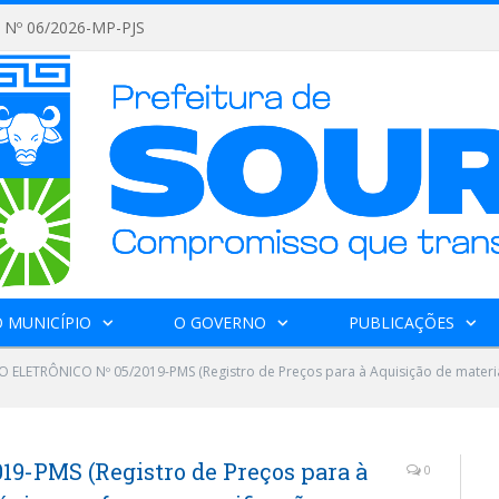
Nº 06/2026-MP-PJS
 MUNICÍPIO
O GOVERNO
PUBLICAÇÕES
 ELETRÔNICO Nº 05/2019-PMS (Registro de Preços para à Aquisição de materi
9-PMS (Registro de Preços para à
0