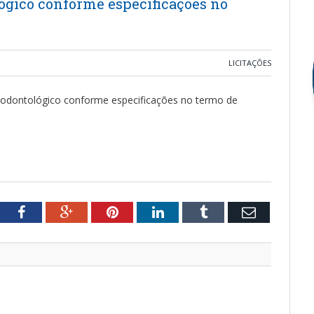
ógico conforme especificações no
LICITAÇÕES
l odontológico conforme especificações no termo de
tter
Facebook
Google+
Pinterest
LinkedIn
Tumblr
Email