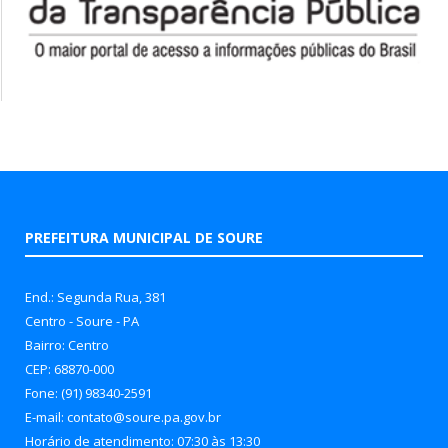
PREFEITURA MUNICIPAL DE SOURE
End.: Segunda Rua, 381
Centro - Soure - PA
Bairro: Centro
CEP: 68870-000
Fone: (91) 98340-2591
E-mail: contato@soure.pa.gov.br
Horário de atendimento: 07:30 às 13:30