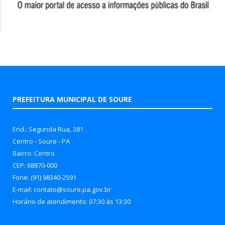
PREFEITURA MUNICIPAL DE SOURE
End.: Segunda Rua, 381
Centro - Soure - PA
Bairro: Centro
CEP: 68870-000
Fone: (91) 98340-2591
E-mail: contato@soure.pa.gov.br
Horário de atendimento: 07:30 às 13:30