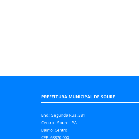
PREFEITURA MUNICIPAL DE SOURE
End.: Segunda Rua, 381
Centro - Soure - PA
Bairro: Centro
CEP: 68870-000