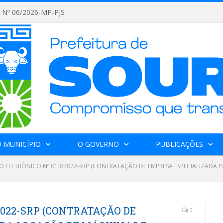
Nº 06/2026-MP-PJS
 MUNICÍPIO
O GOVERNO
PUBLICAÇÕES
O ELETRÔNICO Nº 013/2022-SRP (CONTRATAÇÃO DE EMPRESA ESPECIALIZADA 
2022-SRP (CONTRATAÇÃO DE
0