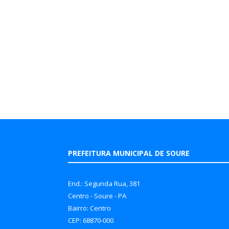
PREFEITURA MUNICIPAL DE SOURE
End.: Segunda Rua, 381
Centro - Soure - PA
Bairro: Centro
CEP: 68870-000