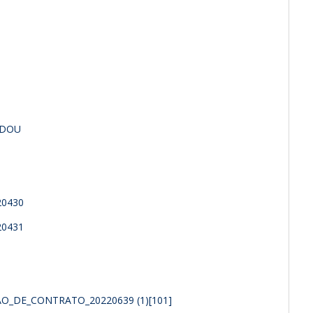
– DOU
20430
20431
_DE_CONTRATO_20220639 (1)[101]