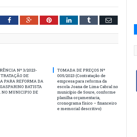
tter
Facebook
Google+
Pinterest
LinkedIn
Tumblr
Email
ÊNCIA Nº 3/2023-
TOMADA DE PREÇOS Nº
NTRATAÇÃO DE
005/2023 (Contratação de
A PARA REFORMA DA
empresa para reforma da
GASPARINO BATISTA
escola Joana de Lima Cabral no
A NO MUNICIPIO DE
município de Soure, conforme
planilha orçamentaria,
cronograma físico – financeiro
e memorial descritivo)