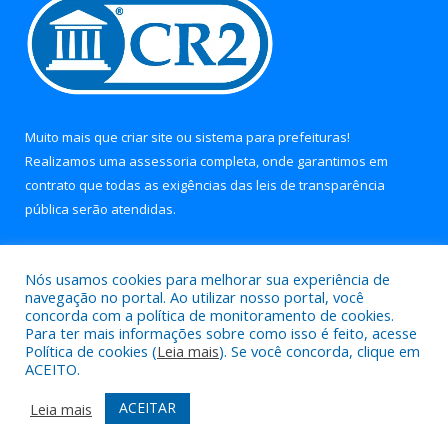
Muito mais que
criar site
ou
sistema para prefeituras
!
Realizamos uma
assessoria
completa, onde garantimos em
contrato que todas as exigências das
leis de transparência
pública
serão atendidas.
Conheça o
PNTP
e o
Radar da Transparência Pública
Nós usamos cookies para melhorar sua experiência de
navegação no portal. Ao utilizar nosso portal, você
concorda com a política de monitoramento de cookies.
Para ter mais informações sobre como isso é feito, acesse
Política de cookies (
Leia mais
). Se você concorda, clique em
Todos os direitos reservados a Prefeitura Municipal de Soure.
ACEITO.
Mapa do Site
Acessar Área Administrativa
ACEITAR
Leia mais
Acessar Webmail