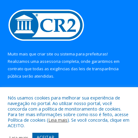
Muito mais que
criar site
ou
sistema para prefeituras
!
Realizamos uma
assessoria
completa, onde garantimos em
contrato que todas as exigências das
leis de transparência
pública
serão atendidas.
Conheça o
PNTP
e o
Radar da Transparência Pública
Nós usamos cookies para melhorar sua experiência de
navegação no portal. Ao utilizar nosso portal, você
concorda com a política de monitoramento de cookies.
Para ter mais informações sobre como isso é feito, acesse
Política de cookies (
Leia mais
). Se você concorda, clique em
Todos os direitos reservados a Prefeitura Municipal de Soure.
ACEITO.
Mapa do Site
Acessar Área Administrativa
ACEITAR
Leia mais