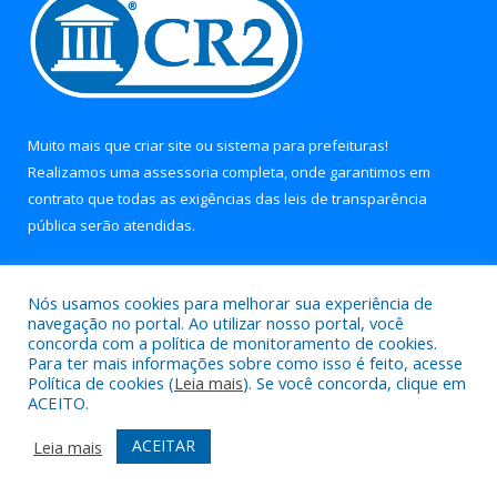
Muito mais que
criar site
ou
sistema para prefeituras
!
Realizamos uma
assessoria
completa, onde garantimos em
contrato que todas as exigências das
leis de transparência
pública
serão atendidas.
Conheça o
PNTP
e o
Radar da Transparência Pública
Nós usamos cookies para melhorar sua experiência de
navegação no portal. Ao utilizar nosso portal, você
concorda com a política de monitoramento de cookies.
Para ter mais informações sobre como isso é feito, acesse
Política de cookies (
Leia mais
). Se você concorda, clique em
Todos os direitos reservados a Prefeitura Municipal de Soure.
ACEITO.
Mapa do Site
Acessar Área Administrativa
ACEITAR
Leia mais
Acessar Webmail