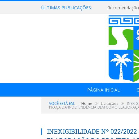
ÚLTIMAS PUBLICAÇÕES:
Recomendação 
PÁGINA INICIAL
O
»
»
VOCÊ ESTÁ EM:
Home
Licitações
INEXI
PRAÇA DA INDEPENDÊNCIA BEM COMO ELABORAÇÃ
INEXIGIBILIDADE Nº 022/20