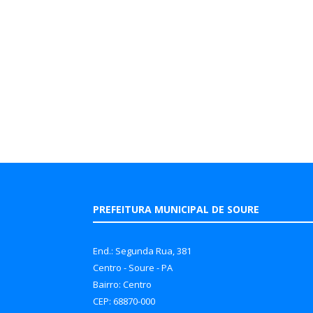
PREFEITURA MUNICIPAL DE SOURE
End.: Segunda Rua, 381
Centro - Soure - PA
Bairro: Centro
CEP: 68870-000