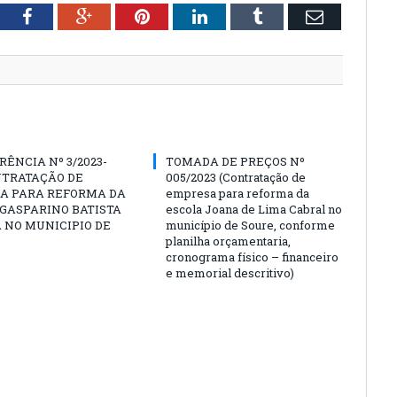
tter
Facebook
Google+
Pinterest
LinkedIn
Tumblr
Email
ÊNCIA Nº 3/2023-
TOMADA DE PREÇOS Nº
NTRATAÇÃO DE
005/2023 (Contratação de
A PARA REFORMA DA
empresa para reforma da
GASPARINO BATISTA
escola Joana de Lima Cabral no
A NO MUNICIPIO DE
município de Soure, conforme
planilha orçamentaria,
cronograma físico – financeiro
e memorial descritivo)