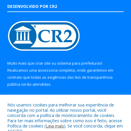
DESENVOLVIDO POR CR2
Muito mais que
criar site
ou
sistema para prefeituras
!
Realizamos uma
assessoria
completa, onde garantimos em
contrato que todas as exigências das
leis de transparência
pública
serão atendidas.
Conheça o
PNTP
e o
Radar da Transparência Pública
Nós usamos cookies para melhorar sua experiência de
navegação no portal. Ao utilizar nosso portal, você
concorda com a política de monitoramento de cookies.
Para ter mais informações sobre como isso é feito, acesse
Política de cookies (
Leia mais
). Se você concorda, clique em
Todos os direitos reservados a Prefeitura Municipal de Soure.