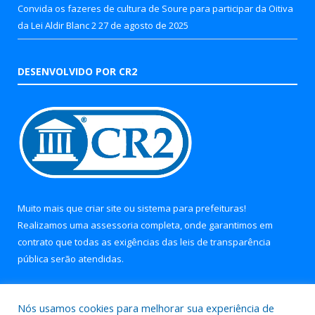
Convida os fazeres de cultura de Soure para participar da Oitiva
da Lei Aldir Blanc 2
27 de agosto de 2025
DESENVOLVIDO POR CR2
Muito mais que
criar site
ou
sistema para prefeituras
!
Realizamos uma
assessoria
completa, onde garantimos em
contrato que todas as exigências das
leis de transparência
pública
serão atendidas.
Conheça o
PNTP
e o
Radar da Transparência Pública
Nós usamos cookies para melhorar sua experiência de