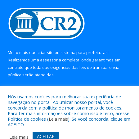
Muito mais que
criar site
ou
sistema para prefeituras
!
Realizamos uma
assessoria
completa, onde garantimos em
contrato que todas as exigências das
leis de transparência
pública
serão atendidas.
Conheça o
PNTP
e o
Radar da Transparência Pública
Nós usamos cookies para melhorar sua experiência de
navegação no portal. Ao utilizar nosso portal, você
concorda com a política de monitoramento de cookies.
Para ter mais informações sobre como isso é feito, acesse
Política de cookies (
Leia mais
). Se você concorda, clique em
Todos os direitos reservados a Prefeitura Municipal de Soure.
ACEITO.
Mapa do Site
Acessar Área Administrativa
ACEITAR
Leia mais