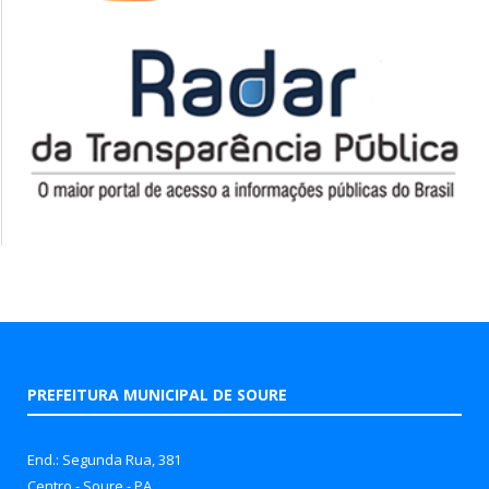
PREFEITURA MUNICIPAL DE SOURE
End.: Segunda Rua, 381
Centro - Soure - PA