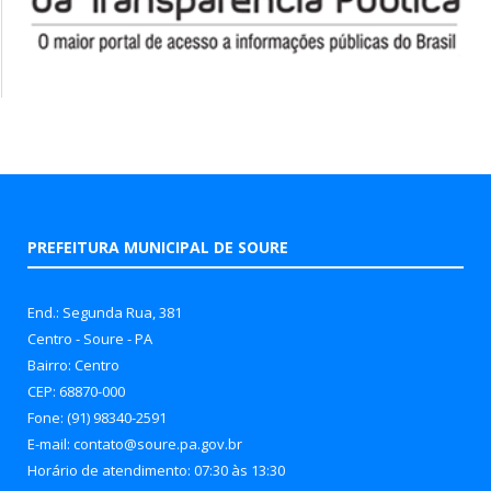
PREFEITURA MUNICIPAL DE SOURE
End.: Segunda Rua, 381
Centro - Soure - PA
Bairro: Centro
CEP: 68870-000
Fone: (91) 98340-2591
E-mail: contato@soure.pa.gov.br
Horário de atendimento: 07:30 às 13:30