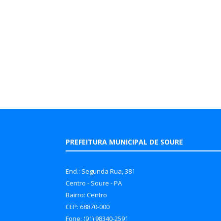
PREFEITURA MUNICIPAL DE SOURE
End.: Segunda Rua, 381
Centro - Soure - PA
Bairro: Centro
CEP: 68870-000
Fone: (91) 98340-2591