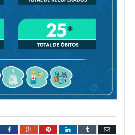
tter
Facebook
Google+
Pinterest
LinkedIn
Tumblr
Email