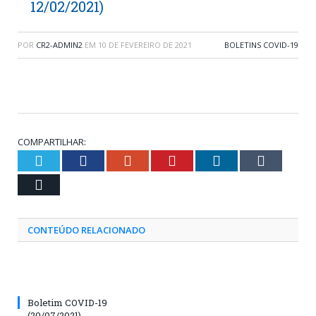
12/02/2021)
POR
CR2-ADMIN2
EM
10 DE FEVEREIRO DE 2021
BOLETINS COVID-19
COMPARTILHAR:
Twitter
Facebook
Google+
Pinterest
LinkedIn
Tumblr
Email
CONTEÚDO RELACIONADO
Boletim COVID-19
(20/07/2021)