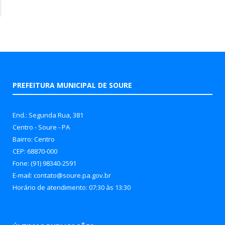
PREFEITURA MUNICIPAL DE SOURE
End.: Segunda Rua, 381
Centro - Soure - PA
Bairro: Centro
CEP: 68870-000
Fone: (91) 98340-2591
E-mail: contato@soure.pa.gov.br
Horário de atendimento: 07:30 às 13:30