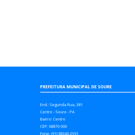
PREFEITURA MUNICIPAL DE SOURE
End.: Segunda Rua, 381
Centro - Soure - PA
Bairro: Centro
CEP: 68870-000
Fone: (91) 98340-2591