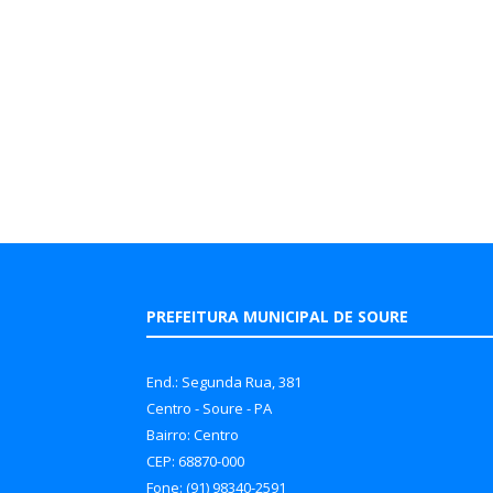
PREFEITURA MUNICIPAL DE SOURE
End.: Segunda Rua, 381
Centro - Soure - PA
Bairro: Centro
CEP: 68870-000
Fone: (91) 98340-2591