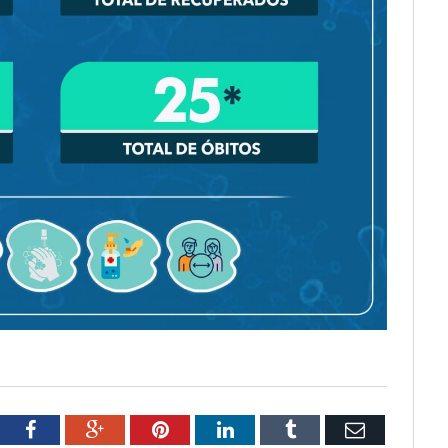
tter
Facebook
Google+
Pinterest
LinkedIn
Tumblr
Email