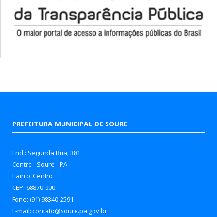
PREFEITURA MUNICIPAL DE SOURE
End.: Segunda Rua, 381
Centro - Soure - PA
Bairro: Centro
CEP: 68870-000
Fone: (91) 98340-2591
E-mail: contato@soure.pa.gov.br