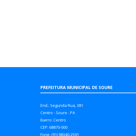
PREFEITURA MUNICIPAL DE SOURE
End.: Segunda Rua, 381
Centro - Soure - PA
Bairro: Centro
CEP: 68870-000
Fone: (91) 98340-2591