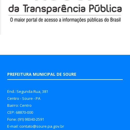
PREFEITURA MUNICIPAL DE SOURE
End.: Segunda Rua, 381
Centro - Soure - PA
Bairro: Centro
CEP: 68870-000
Fone: (91) 98340-2591
E-mail: contato@soure.pa.gov.br