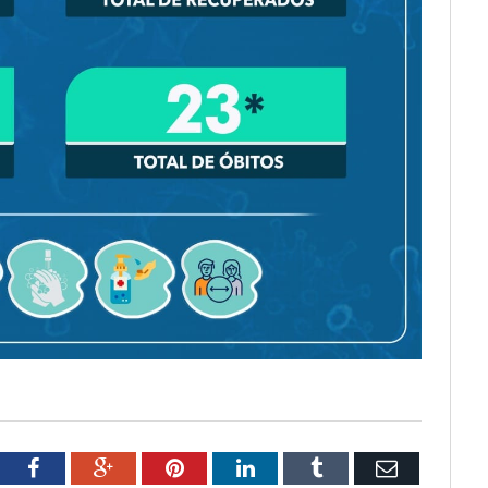
tter
Facebook
Google+
Pinterest
LinkedIn
Tumblr
Email