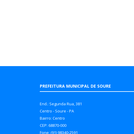
PREFEITURA MUNICIPAL DE SOURE
End.: Segunda Rua, 381
Centro - Soure - PA
Bairro: Centro
CEP: 68870-000
Fone: (91) 98340-2591