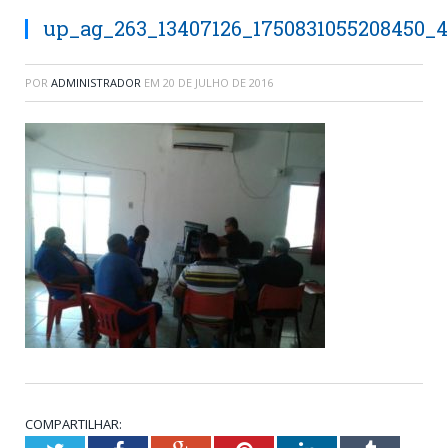
up_ag_263_13407126_1750831055208450_
POR
ADMINISTRADOR
EM
20 DE JULHO DE 2016
COMPARTILHAR: