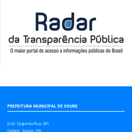
PREFEITURA MUNICIPAL DE SOURE
End.: Segunda Rua, 381
Centro - Soure - PA