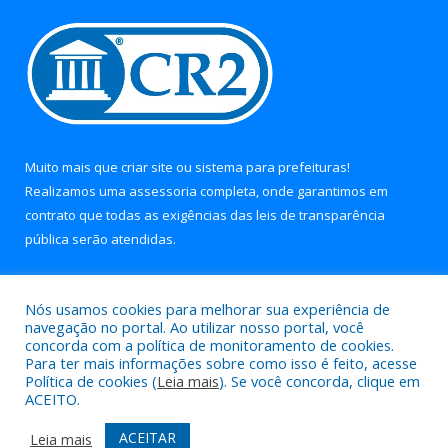
Muito mais que
criar site
ou
sistema para prefeituras
!
Realizamos uma
assessoria
completa, onde garantimos em
contrato que todas as exigências das
leis de transparência
pública
serão atendidas.
Conheça o
PNTP
e o
Radar da Transparência Pública
Nós usamos cookies para melhorar sua experiência de
navegação no portal. Ao utilizar nosso portal, você
concorda com a política de monitoramento de cookies.
Para ter mais informações sobre como isso é feito, acesse
Política de cookies (
Leia mais
). Se você concorda, clique em
Todos os direitos reservados a Prefeitura Municipal de Soure.
ACEITO.
Mapa do Site
Acessar Área Administrativa
ACEITAR
Leia mais