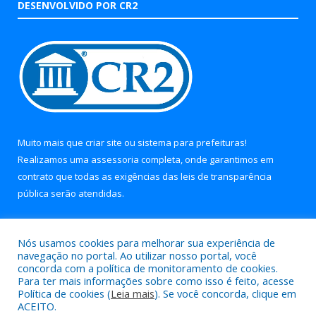
DESENVOLVIDO POR CR2
Muito mais que
criar site
ou
sistema para prefeituras
!
Realizamos uma
assessoria
completa, onde garantimos em
contrato que todas as exigências das
leis de transparência
pública
serão atendidas.
Conheça o
PNTP
e o
Radar da Transparência Pública
Nós usamos cookies para melhorar sua experiência de
navegação no portal. Ao utilizar nosso portal, você
concorda com a política de monitoramento de cookies.
Para ter mais informações sobre como isso é feito, acesse
Política de cookies (
Leia mais
). Se você concorda, clique em
Todos os direitos reservados a Prefeitura Municipal de Soure.
ACEITO.