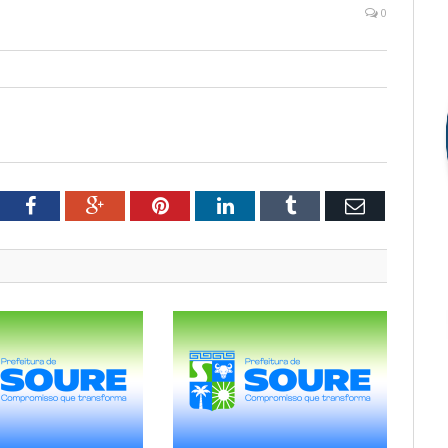
0
tter
Facebook
Google+
Pinterest
LinkedIn
Tumblr
Email