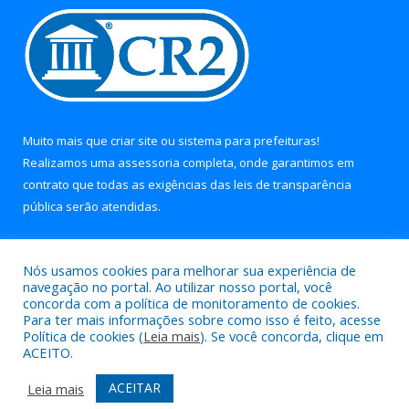
Muito mais que
criar site
ou
sistema para prefeituras
!
Realizamos uma
assessoria
completa, onde garantimos em
contrato que todas as exigências das
leis de transparência
pública
serão atendidas.
Conheça o
PNTP
e o
Radar da Transparência Pública
Nós usamos cookies para melhorar sua experiência de
navegação no portal. Ao utilizar nosso portal, você
concorda com a política de monitoramento de cookies.
Para ter mais informações sobre como isso é feito, acesse
Política de cookies (
Leia mais
). Se você concorda, clique em
Todos os direitos reservados a Prefeitura Municipal de Soure.
ACEITO.
Mapa do Site
Acessar Área Administrativa
ACEITAR
Leia mais
Acessar Webmail