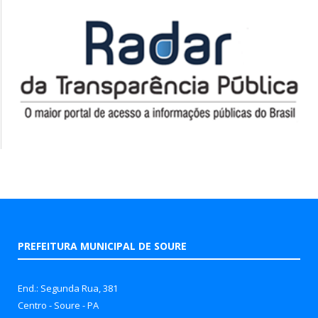
PREFEITURA MUNICIPAL DE SOURE
End.: Segunda Rua, 381
Centro - Soure - PA