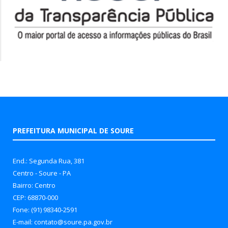
PREFEITURA MUNICIPAL DE SOURE
End.: Segunda Rua, 381
Centro - Soure - PA
Bairro: Centro
CEP: 68870-000
Fone: (91) 98340-2591
E-mail: contato@soure.pa.gov.br