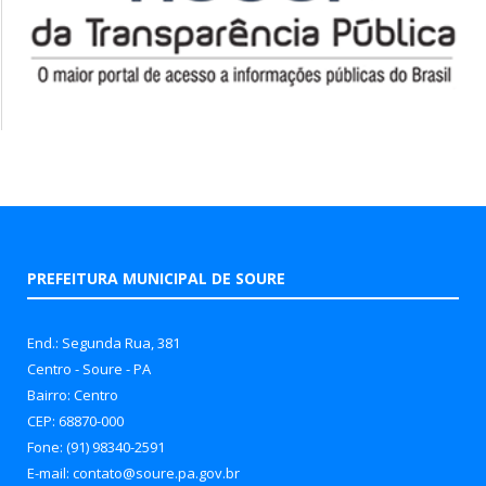
PREFEITURA MUNICIPAL DE SOURE
End.: Segunda Rua, 381
Centro - Soure - PA
Bairro: Centro
CEP: 68870-000
Fone: (91) 98340-2591
E-mail: contato@soure.pa.gov.br