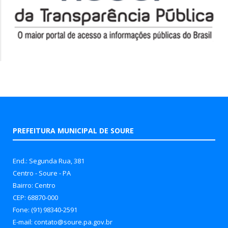
PREFEITURA MUNICIPAL DE SOURE
End.: Segunda Rua, 381
Centro - Soure - PA
Bairro: Centro
CEP: 68870-000
Fone: (91) 98340-2591
E-mail: contato@soure.pa.gov.br