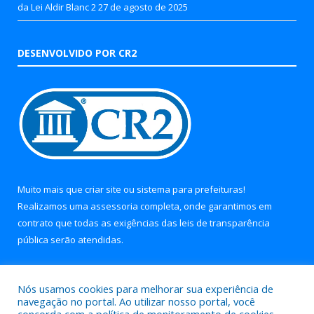
da Lei Aldir Blanc 2
27 de agosto de 2025
DESENVOLVIDO POR CR2
Muito mais que
criar site
ou
sistema para prefeituras
!
Realizamos uma
assessoria
completa, onde garantimos em
contrato que todas as exigências das
leis de transparência
pública
serão atendidas.
Conheça o
PNTP
e o
Radar da Transparência Pública
Nós usamos cookies para melhorar sua experiência de
navegação no portal. Ao utilizar nosso portal, você