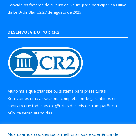
Convida os fazeres de cultura de Soure para participar da Oitiva
da Lei Aldir Blanc 2
27 de agosto de 2025
DESENVOLVIDO POR CR2
Muito mais que
criar site
ou
sistema para prefeituras
!
Realizamos uma
assessoria
completa, onde garantimos em
contrato que todas as exigências das
leis de transparência
pública
serão atendidas.
Conheça o
PNTP
e o
Radar da Transparência Pública
Nós usamos cookies para melhorar sua experiência de