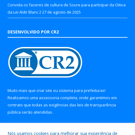
Convida os fazeres de cultura de Soure para participar da Oitiva
da Lei Aldir Blanc 2
27 de agosto de 2025
DESENVOLVIDO POR CR2
Muito mais que
criar site
ou
sistema para prefeituras
!
Realizamos uma
assessoria
completa, onde garantimos em
contrato que todas as exigências das
leis de transparência
pública
serão atendidas.
Conheça o
PNTP
e o
Radar da Transparência Pública
Nós usamos cookies para melhorar sua experiência de