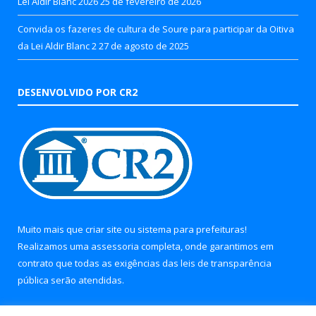
Lei Aldir Blanc 2026
25 de fevereiro de 2026
Convida os fazeres de cultura de Soure para participar da Oitiva
da Lei Aldir Blanc 2
27 de agosto de 2025
DESENVOLVIDO POR CR2
Muito mais que
criar site
ou
sistema para prefeituras
!
Realizamos uma
assessoria
completa, onde garantimos em
contrato que todas as exigências das
leis de transparência
pública
serão atendidas.
Conheça o
PNTP
e o
Radar da Transparência Pública