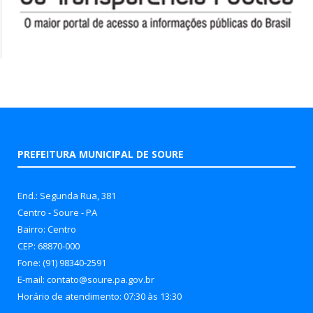
PREFEITURA MUNICIPAL DE SOURE
End.: Segunda Rua, 381
Centro - Soure - PA
Bairro: Centro
CEP: 68870-000
Fone: (91) 98340-2591
E-mail: contato@soure.pa.gov.br
Horário de atendimento: 07:30 às 13:30