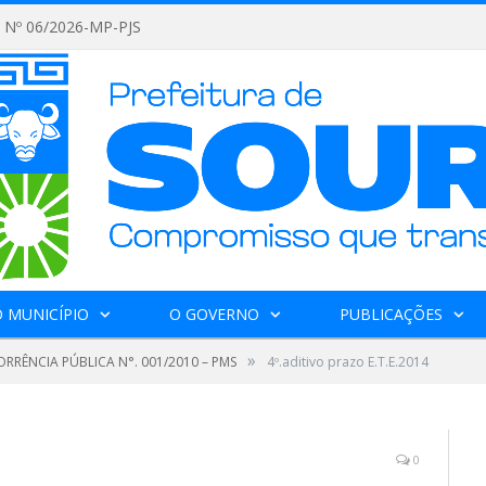
Nº 06/2026-MP-PJS
 MUNICÍPIO
O GOVERNO
PUBLICAÇÕES
»
RRÊNCIA PÚBLICA N°. 001/2010 – PMS
4º.aditivo prazo E.T.E.2014
0