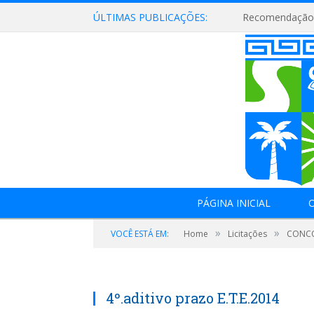
ÚLTIMAS PUBLICAÇÕES:
Recomendação 
PÁGINA INICIAL
O
»
»
VOCÊ ESTÁ EM:
Home
Licitações
CONCO
4º.aditivo prazo E.T.E.2014