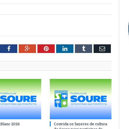
tter
Facebook
Google+
Pinterest
LinkedIn
Tumblr
Email
 Blanc 2026
Convida os fazeres de cultura