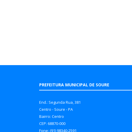
PREFEITURA MUNICIPAL DE SOURE
End.: Segunda Rua, 381
Centro - Soure - PA
Bairro: Centro
CEP: 68870-000
Fone: (91) 98340-2591