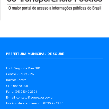
PREFEITURA MUNICIPAL DE SOURE
End.: Segunda Rua, 381
Centro - Soure - PA
Bairro: Centro
CEP: 68870-000
Fone: (91) 98340-2591
E-mail: contato@soure.pa.gov.br
Horário de atendimento: 07:30 às 13:30