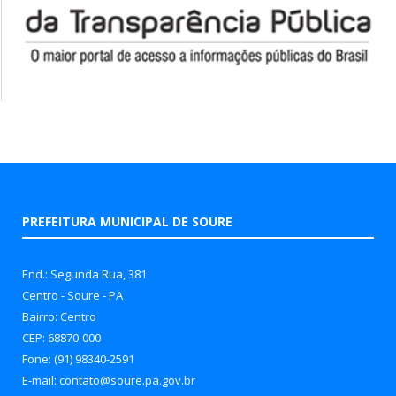
PREFEITURA MUNICIPAL DE SOURE
End.: Segunda Rua, 381
Centro - Soure - PA
Bairro: Centro
CEP: 68870-000
Fone: (91) 98340-2591
E-mail: contato@soure.pa.gov.br