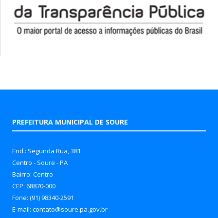
PREFEITURA MUNICIPAL DE SOURE
End.: Segunda Rua, 381
Centro - Soure - PA
Bairro: Centro
CEP: 68870-000
Fone: (91) 98340-2591
E-mail: contato@soure.pa.gov.br