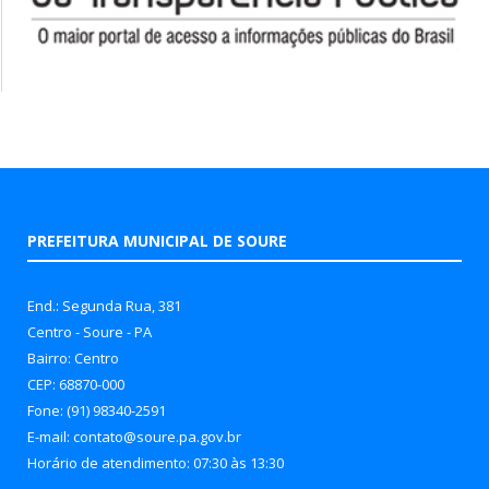
PREFEITURA MUNICIPAL DE SOURE
End.: Segunda Rua, 381
Centro - Soure - PA
Bairro: Centro
CEP: 68870-000
Fone: (91) 98340-2591
E-mail: contato@soure.pa.gov.br
Horário de atendimento: 07:30 às 13:30