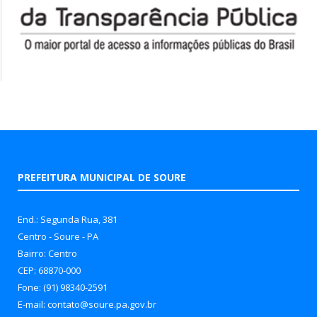
PREFEITURA MUNICIPAL DE SOURE
End.: Segunda Rua, 381
Centro - Soure - PA
Bairro: Centro
CEP: 68870-000
Fone: (91) 98340-2591
E-mail: contato@soure.pa.gov.br