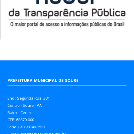
PREFEITURA MUNICIPAL DE SOURE
End.: Segunda Rua, 381
Centro - Soure - PA
Bairro: Centro
CEP: 68870-000
Fone: (91) 98340-2591
E-mail: contato@soure.pa.gov.br