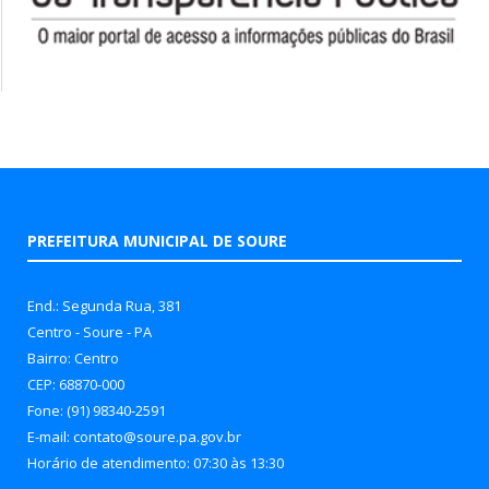
PREFEITURA MUNICIPAL DE SOURE
End.: Segunda Rua, 381
Centro - Soure - PA
Bairro: Centro
CEP: 68870-000
Fone: (91) 98340-2591
E-mail: contato@soure.pa.gov.br
Horário de atendimento: 07:30 às 13:30