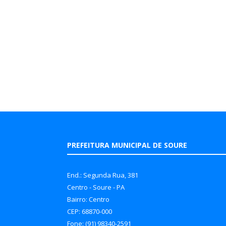
PREFEITURA MUNICIPAL DE SOURE
End.: Segunda Rua, 381
Centro - Soure - PA
Bairro: Centro
CEP: 68870-000
Fone: (91) 98340-2591