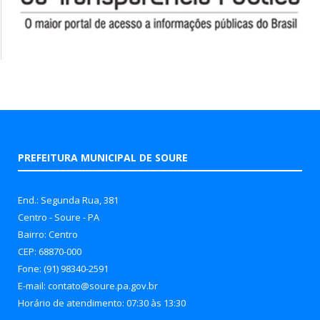
PREFEITURA MUNICIPAL DE SOURE
End.: Segunda Rua, 381
Centro - Soure - PA
Bairro: Centro
CEP: 68870-000
Fone: (91) 98340-2591
E-mail: contato@soure.pa.gov.br
Horário de atendimento: 07:30 às 13:30