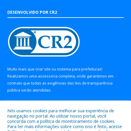
DESENVOLVIDO POR CR2
Muito mais que
criar site
ou
sistema para prefeituras
!
Realizamos uma
assessoria
completa, onde garantimos em
contrato que todas as exigências das
leis de transparência
pública
serão atendidas.
Conheça o
PNTP
e o
Radar da Transparência Pública
Nós usamos cookies para melhorar sua experiência de
navegação no portal. Ao utilizar nosso portal, você
concorda com a política de monitoramento de cookies.
Para ter mais informações sobre como isso é feito, acesse