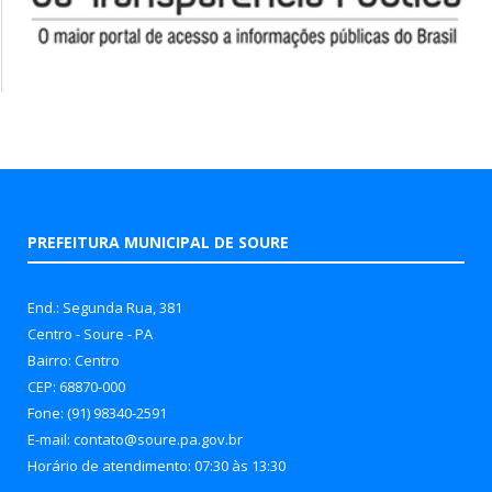
PREFEITURA MUNICIPAL DE SOURE
End.: Segunda Rua, 381
Centro - Soure - PA
Bairro: Centro
CEP: 68870-000
Fone: (91) 98340-2591
E-mail: contato@soure.pa.gov.br
Horário de atendimento: 07:30 às 13:30