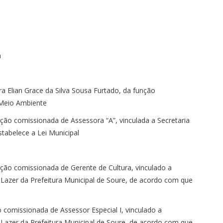
a
a
a
ra Elian Grace da Silva Sousa Furtado, da função
 Meio Ambiente
ção comissionada de Assessora “A”, vinculada a Secretaria
tabelece a Lei Municipal
nção comissionada de Gerente de Cultura, vinculado a
e Lazer da Prefeitura Municipal de Soure, de acordo com que
o comissionada de Assessor Especial I, vinculado a
e Lazer da Prefeitura Municipal de Soure, de acordo com que