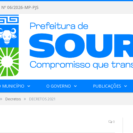
2026
 MUNICÍPIO
O GOVERNO
PUBLICAÇÕES
»
»
Decretos
DECRETOS 2021
0